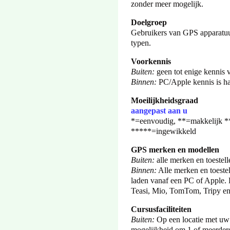
zonder meer mogelijk.
Doelgroep
Gebruikers van GPS apparatuu
typen.
Voorkennis
Buiten:
geen tot enige kennis v
Binnen:
PC/Apple kennis is ha
Moeilijkheidsgraad
aangepast aan u
*=eenvoudig, **=makkelijk **
*****=ingewikkeld
GPS merken en modellen
Buiten:
alle merken en toestell
Binnen:
Alle merken en toestel
laden vanaf een PC of Apple. 
Teasi, Mio, TomTom, Tripy 
Cursusfaciliteiten
Buiten:
Op een locatie met uw 
mogelijkheid om 1 of meerdere