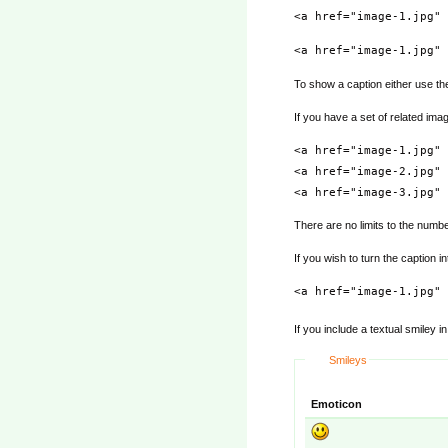
<a href="image-1.jpg" 
<a href="image-1.jpg" 
To show a caption either use the 
If you have a set of related ima
<a href="image-1.jpg" 
<a href="image-2.jpg" 
<a href="image-3.jpg" 
There are no limits to the numb
If you wish to turn the caption in
<a href="image-1.jpg" 
If you include a textual smiley i
Smileys
Emoticon