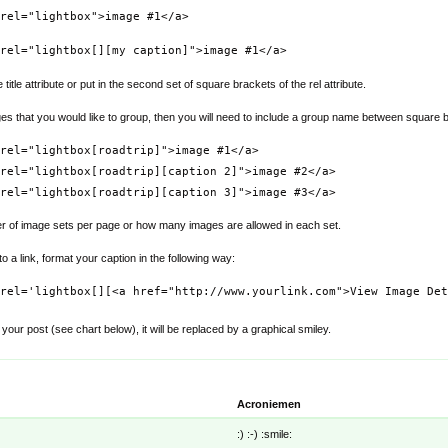
rel="lightbox">image #1</a>
rel="lightbox[][my caption]">image #1</a>
title attribute or put in the second set of square brackets of the rel attribute.
ges that you would like to group, then you will need to include a group name between square br
rel="lightbox[roadtrip]">image #1</a>
rel="lightbox[roadtrip][caption 2]">image #2</a>
rel="lightbox[roadtrip][caption 3]">image #3</a>
er of image sets per page or how many images are allowed in each set.
to a link, format your caption in the following way:
rel='lightbox[][<a href="http://www.yourlink.com">View Image Det
n your post (see chart below), it will be replaced by a graphical smiley.
Acroniemen
:) :-) :smile: