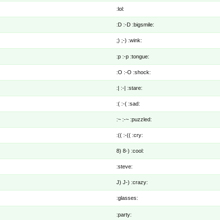
:lol:
:D :-D :bigsmile:
;) ;-) :wink:
:p :-p :tongue:
:O :-O :shock:
:| :-| :stare:
:( :-( :sad:
:~ :-~ :puzzled:
:(( :-(( :cry:
8) 8-) :cool:
:steve:
J) J-) :crazy:
:glasses:
:party: