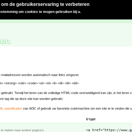
 om de gebruikerservaring te verbeteren
oestemming om cookies te mogen gebruiken bij u.
sen
-mailadressen worden automatisch naar links omgezet.
 <strong> <cite> <code> <ul> <ol> <li> <dl> <dt> <dd>
bruikt. Terwijl het leren van de volledige HTML-code overweldigend kan zijn, is het leren 
re tag die op deze site kan worden gebruikt.
L-specificaties
van W3C of gebruik uw favoriete zoekmachine om een site te te vinden die u
U typt
<a href="https://www.g
s te maken naar andere pagina's.