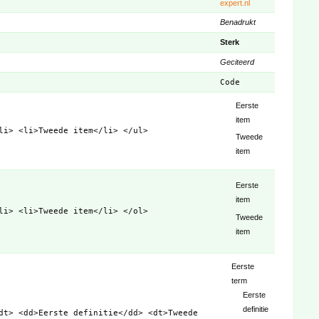
expert.nl
Benadrukt
Sterk
Geciteerd
Code
Eerste
item
li> <li>Tweede item</li> </ul>
Tweede
item
Eerste
item
li> <li>Tweede item</li> </ol>
Tweede
item
Eerste
term
Eerste
definitie
dt> <dd>Eerste definitie</dd> <dt>Tweede