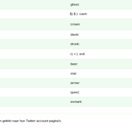
:ghost:
$) $-) :cash:
:crown:
:davie:
:drunk:
>) >-) :evil:
:beer:
:star:
:arrow:
:quest:
:exmark:
 gelinkt naar hun Twitter-account-pagina's.