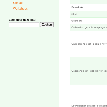
Contact
Benadrukt
Workshops
Sterk
Zoek door deze site:
Geciteerd
Code-tekst, gebruikt om progr
Ongeordende lijst - gebruik <li> v
Geordende lijst - gebruik <li> voor
Definitielijsten zijn zeer gelijkaa