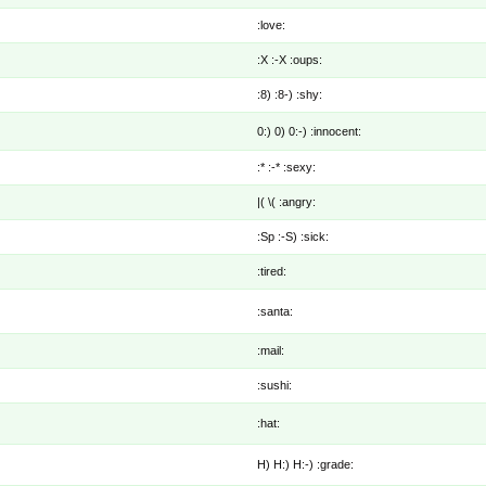
:love:
:X :-X :oups:
:8) :8-) :shy:
0:) 0) 0:-) :innocent:
:* :-* :sexy:
|( \( :angry:
:Sp :-S) :sick:
:tired:
:santa:
:mail:
:sushi:
:hat:
H) H:) H:-) :grade: