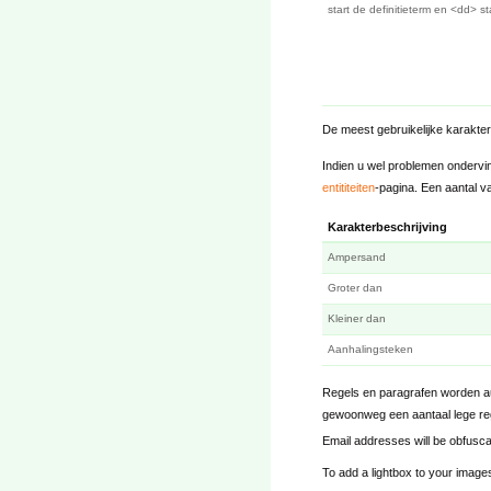
start de definitieterm en <dd> sta
De meest gebruikelijke karakte
Indien u wel problemen ondervi
entititeiten
-pagina. Een aantal v
Karakterbeschrijving
Ampersand
Groter dan
Kleiner dan
Aanhalingsteken
Regels en paragrafen worden au
gewoonweg een aantaal lege reg
Email addresses will be obfusc
To add a lightbox to your images,