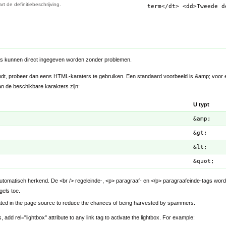
rt de definitiebeschrijving.
term</dt> <dd>Tweede d
rs kunnen direct ingegeven worden zonder problemen.
ndt, probeer dan eens HTML-karaters te gebruiken. Een standaard voorbeeld is &amp; voor ee
an de beschikbare karakters zijn:
U typt
&amp;
&gt;
&lt;
&quot;
tomatisch herkend. De <br /> regeleinde-, <p> paragraaf- en </p> paragraafeinde-tags wor
els toe.
ated in the page source to reduce the chances of being harvested by spammers.
 add rel="lightbox" attribute to any link tag to activate the lightbox. For example: