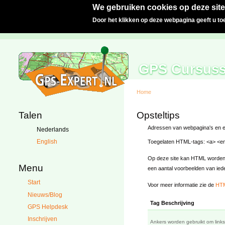
We gebruiken cookies op deze site
Door het klikken op deze webpagina geeft u t
GPS Cursus
Home
Talen
Opsteltips
Adressen van webpagina's en e
Nederlands
English
Toegelaten HTML-tags: <a> <em>
Op deze site kan HTML worden ge
Menu
een aantal voorbeelden van iede
Start
Voor meer informatie zie de
HTM
Nieuws/Blog
Tag Beschrijving
GPS Helpdesk
Inschrijven
Ankers worden gebruikt om link