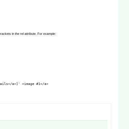
ackets in the rel attribute. For example:
ails</a>]' >image #1</a>