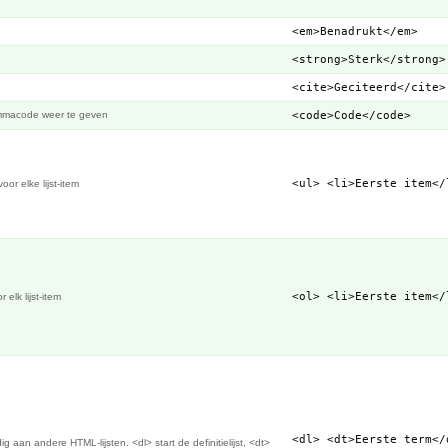
<em>Benadrukt</em>
<strong>Sterk</strong>
<cite>Geciteerd</cite>
ammacode weer te geven
<code>Code</code>
<ul> <li>Eerste item</
oor elke lijst-item
<ol> <li>Eerste item</
 elk lijst-item
<dl> <dt>Eerste term</
rdig aan andere HTML-lijsten. <dl> start de definitielijst, <dt>