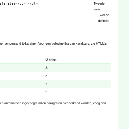
Tweede
efinitie</dd> </dl>
term
Tweede
definitie
n ampersand &-karakter. Voor een volledige lijst van karakters: zie HTML's
U krijgt
&
>
<
"
den automatisch ingevoegd Indien paragrafen niet herkend worden, voeg dan