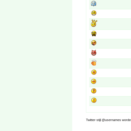
Twitter-stijl @usernames worden