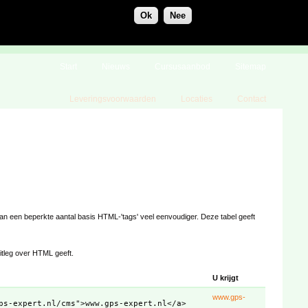
Ok
Nee
Start
Nieuws
Cursusaanbod
Sitemap
Leveringsvoorwaarden
Locaties
Contact
van een beperkte aantal basis HTML-'tags' veel eenvoudiger. Deze tabel geeft
itleg over HTML geeft.
U krijgt
www.gps-
ps-expert.nl/cms">www.gps-expert.nl</a>