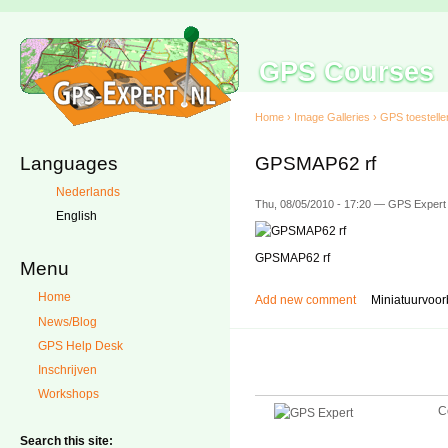
GPS Courses
Home
›
Image Galleries
›
GPS toestelle
Languages
GPSMAP62 rf
Nederlands
Thu, 08/05/2010 - 17:20 — GPS Expert
English
GPSMAP62 rf
Menu
Home
Add new comment
Miniatuurvoor
News/Blog
GPS Help Desk
Inschrijven
Workshops
C
Search this site: